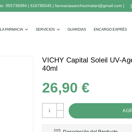
to:
955736984
|
616786545
|
farmaciasanchezmatari@gmail.com
|
Buscar
LA FARMACIA
SERVICIOS
GUARDIAS
ENCARGO EXPRÉS
VICHY Capital Soleil UV-Ag
40ml
26,90 €
AUMENTAR
CANTIDAD:
DISMINUIR
CANTIDAD:
Descripción del Producto