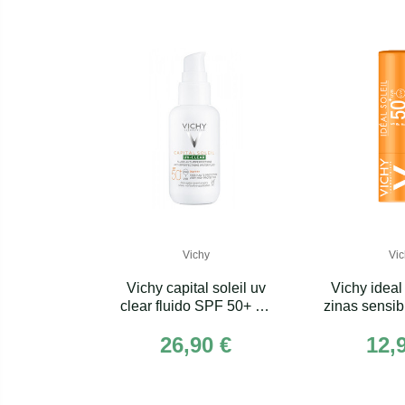
Vichy
Vic
Vichy capital soleil uv
Vichy ideal 
clear fluido SPF 50+ 40
zinas sensi
mL
26,90 €
12,