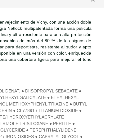
envejecimiento de Vichy, con una acción doble
ogía Netlock multipatentada forma una película
fina y ultrarresistente para una alta protección
ponsables de más del 80 % de los signos de
r para deportistas, resistente al sudor y apto
isponible en una versión con color, enriquecida
ona una cobertura ligera para mejorar el tono
L DENAT. ● DIISOPROPYL SEBACATE ●
HYLHEXYL SALICYLATE ● ETHYLHEXYL
NOL METHOXYPHENYL TRIAZINE ● BUTYL
N ● CI 77891 / TITANIUM DIOXIDE ●
LATE/HYDROXYETHYLACRYLATE
RIZOLE TRISILOXANE ● PERLITE ●
IGLYCERIDE ● TEREPHTHALYLIDENE
2 / IRON OXIDES ● CAPRYLYL GLYCOL ●