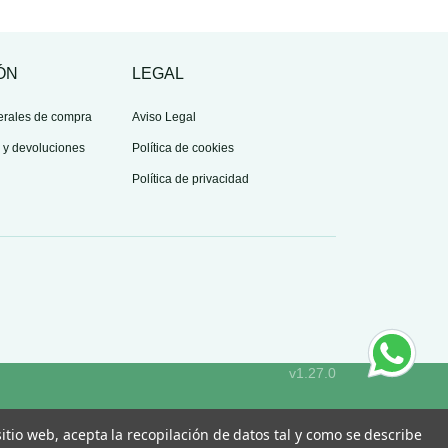
ÓN
LEGAL
erales de compra
Aviso Legal
s y devoluciones
Política de cookies
Política de privacidad
v1.27.0
 sitio web, acepta la recopilación de datos tal y como se describe