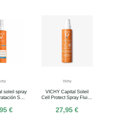
ichy
Vichy
l soleil spray
VICHY Capital Soleil
dratación SPF
Cell Protect Spray Fluido
200 mL
Invisible SPF30 200ml
95 €
27,95 €