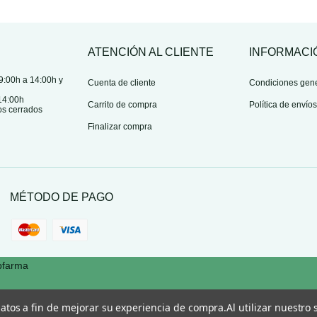
ATENCIÓN AL CLIENTE
INFORMACI
9:00h a 14:00h y
Cuenta de cliente
Condiciones gen
14:00h
Carrito de compra
Política de envío
os cerrados
Finalizar compra
MÉTODO DE PAGO
pfarma
 datos a fin de mejorar su experiencia de compra.
Al utilizar nuestro