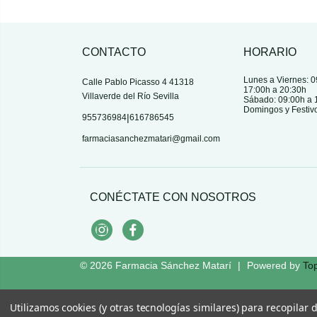
CONTACTO
HORARIO
Lunes a Viernes: 0
Calle Pablo Picasso 4 41318
17:00h a 20:30h
Villaverde del Río Sevilla
Sábado: 09:00h a 
Domingos y Festiv
|
955736984
616786545
farmaciasanchezmatari@gmail.com
CONÉCTATE CON NOSOTROS
Instagram
Facebook
© 2026
Farmacia Sánchez Matarí
|
Powered by
To
Utilizamos cookies (y otras tecnologías similares) para recopilar