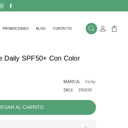
PROMOCIONES
BLOG
CONTACTO
Buscar
Mi Cuenta
Mi Carr
e Daily SPF50+ Con Color
MARCA:
Vichy
SKU:
396838