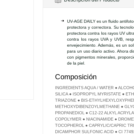
UV-AGE DAILY es un fluido antifoto
protectora y correctora. Su tecnol
protectora contra los rayos UV ultra
contra los rayos UVA y UVB, res
envejecimiento. Además, es un sola
para un uso diario activo. Ahora d
con pigmentos minerales, proporci
de la piel.
Composición
INGREDIENTS AQUA / WATER ● ALCOHO
SILICA ● ISOPROPYL MYRISTATE ● ET
TRIAZONE ● BIS-ETHYLHEXYLOXYPHE
METHOXYDIBENZOYLMETHANE ● GLYCERI
PROPANEDIOL ● C12-22 ALKYL ACRY
COPOLYMER ● NIACINAMIDE ● DROMET
TOCOPHEROL ● CAPRYLIC/CAPRIC TR
DICAMPHOR SULFONIC ACID ● CI 7749