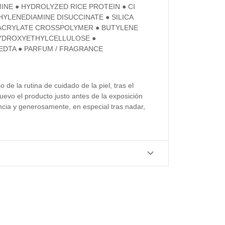
NE ● HYDROLYZED RICE PROTEIN ● CI
THYLENEDIAMINE DISUCCINATE ● SILICA
L ACRYLATE CROSSPOLYMER ● BUTYLENE
 HYDROXYETHYLCELLULOSE ●
EDTA ● PARFUM / FRAGRANCE
de la rutina de cuidado de la piel, tras el
nuevo el producto justo antes de la exposición
uencia y generosamente, en especial tras nadar,