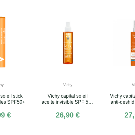
hy
Vichy
V
soleil stick
Vichy capital soleil
Vichy capita
bles SPF50+
aceite invisible SPF 50+
anti-deshi
250 mL
50+ 
99 €
26,90 €
27,