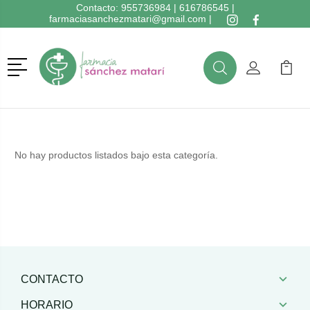
Contacto:
955736984
|
616786545
|
farmaciasanchezmatari@gmail.com
|
Menú
Buscar
Mi Cuenta
Mi Ca
Buscar
No hay productos listados bajo esta categoría.
CONTACTO
HORARIO