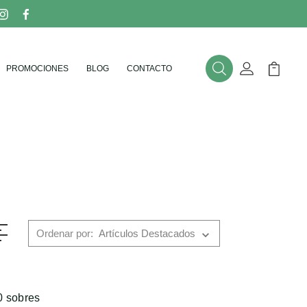
PROMOCIONES
BLOG
CONTACTO
Buscar
Mi Cuenta
Mi Carr
Ordenar por:
0 sobres