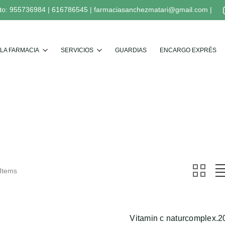
to:
955736984
|
616786545
|
farmaciasanchezmatari@gmail.com
|
Buscar
LA FARMACIA
SERVICIOS
GUARDIAS
ENCARGO EXPRÉS
AUMENTAR LAS DEFENSAS
 Items
Vitamin c naturcomplex.2