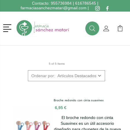
Contacto:
955736984
|
616786545
|
farmaciasanchezmatari@gmail.com
|
Menú
Buscar
Mi Cuenta
Mi Ca
Buscar
5 of 5 Items
Ordenar por:
Broche redondo con cinta suavinex
6,95 €
El broche redondo con cinta
Suavinex es un útil accesorio
diseñado para chupetes de la nueva