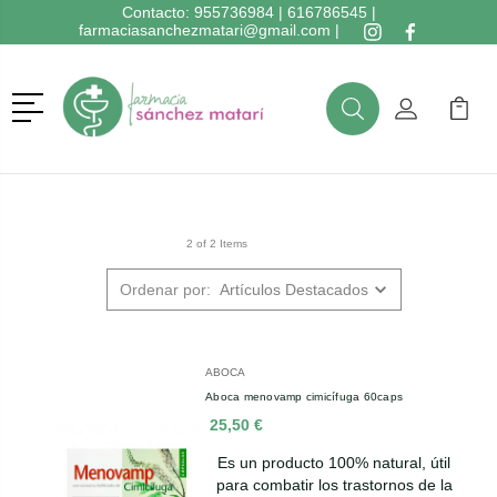
Contacto:
955736984
|
616786545
|
farmaciasanchezmatari@gmail.com
|
Menú
Buscar
Mi Cuenta
Mi Ca
Buscar
2 of 2 Items
Ordenar por:
ABOCA
Aboca menovamp cimicífuga 60caps
25,50 €
Es un producto 100% natural, útil
para combatir los trastornos de la