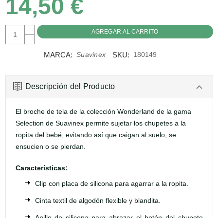
14,50 €
AUMENTAR
CANTIDAD:
DISMINUIR
CANTIDAD:
MARCA:
SKU:
Suavinex
180149
Descripción del Producto
El broche de tela de la colección Wonderland de la gama
Selection de Suavinex permite sujetar los chupetes a la
ropita del bebé, evitando así que caigan al suelo, se
ensucien o se pierdan.
Características:
Clip con placa de silicona para agarrar a la ropita.
Cinta textil de algodón flexible y blandita.
Anillo de silicona para abrazar el botón del chupete