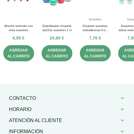
Suavinex
Suav
Broche redondo con
Esterilizador chupete
Chupete suavinex
Suavinex
cinta suavinex
duCCio suavinex 1 U
todosiliconas 6-18
tetina todo
meses
6
6,95 €
24,90 €
7,70 €
7,9
AGREGAR
AGREGAR
AGREGAR
AGR
AL CARRITO
AL CARRITO
AL CARRITO
AL CA
CONTACTO
HORARIO
ATENCIÓN AL CLIENTE
INFORMACIÓN