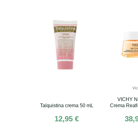
Vic
VICHY N
Talquistina crema 50 mL
Crema Reafi
Manchas S
12,95 €
38,
Menopaus