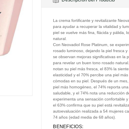
La crema fortificante y revitalizante Neo
para ayudar a recuperar la vitalidad y lu
piel se vuelve más fina, flácida y pálida,
natural.
Con Neovadiol Rose Platinum, se experim
rosado luminoso, dejando la piel fresca y
se observan mejoras significativas en la pi
para revelar un buen tono rosado natural
notan su piel más fresca, el 83% la sient
elasticidad y el 70% percibe una piel más
cómodas en su piel. Después de un mes, 
piel más homogéneo, el 74% reporta una 
saludable, y el 74% nota una reducción de
experimenta una sensación confortable y 
el 63% confirma que su piel está revitali
autoevaluación realizada a 54 mujeres c
74 años (edad media de 68 años).
BENEFICIOS: