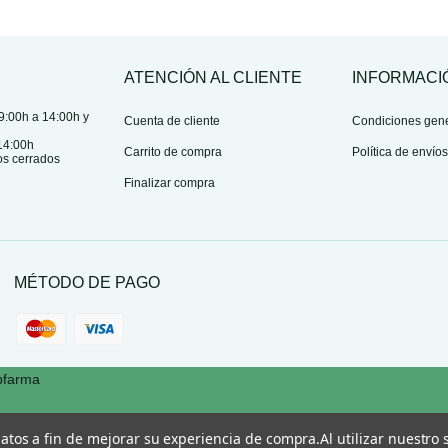
ATENCIÓN AL CLIENTE
INFORMACI
9:00h a 14:00h y
Cuenta de cliente
Condiciones gen
14:00h
Carrito de compra
Política de envío
os cerrados
Finalizar compra
MÉTODO DE PAGO
pfarma
 datos a fin de mejorar su experiencia de compra.
Al utilizar nuestro