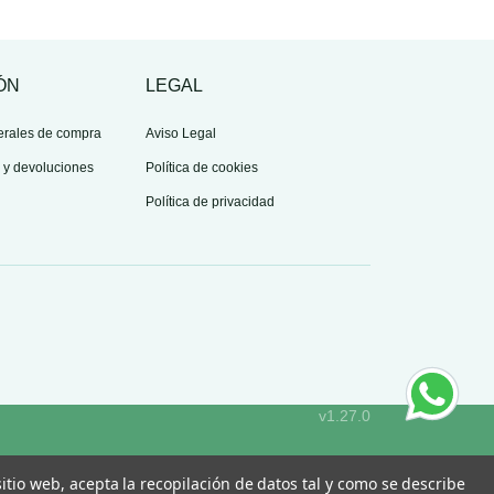
ÓN
LEGAL
erales de compra
Aviso Legal
s y devoluciones
Política de cookies
Política de privacidad
v1.27.0
 sitio web, acepta la recopilación de datos tal y como se describe