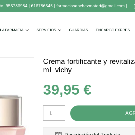
to:
955736984
|
616786545
|
farmaciasanchezmatari@gmail.com
|
Buscar
LA FARMACIA
SERVICIOS
GUARDIAS
ENCARGO EXPRÉS
Crema fortificante y revital
mL vichy
39,95 €
AUMENTAR
CANTIDAD:
DISMINUIR
CANTIDAD:
Descripción del Producto