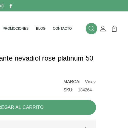
PROMOCIONES
BLOG
CONTACTO
Buscar
Mi Cuenta
Mi Carr
izante nevadiol rose platinum 50
MARCA:
Vichy
SKU:
184264