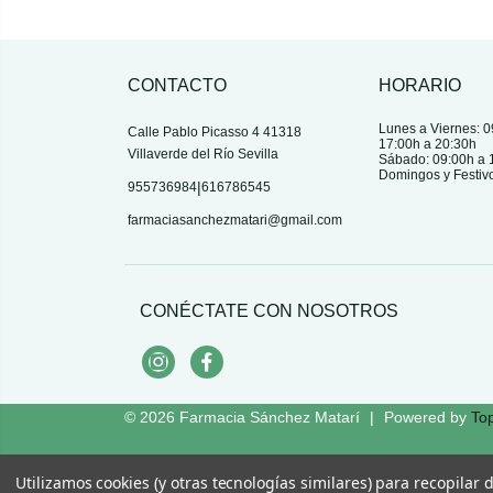
CONTACTO
HORARIO
Lunes a Viernes: 0
Calle Pablo Picasso 4 41318
17:00h a 20:30h
Villaverde del Río Sevilla
Sábado: 09:00h a 
Domingos y Festiv
|
955736984
616786545
farmaciasanchezmatari@gmail.com
CONÉCTATE CON NOSOTROS
Instagram
Facebook
© 2026
Farmacia Sánchez Matarí
|
Powered by
To
Utilizamos cookies (y otras tecnologías similares) para recopilar