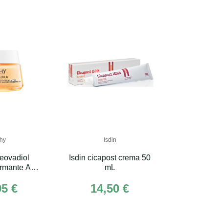
hy
Isdin
eovadiol
Isdin cicapost crema 50
rmante Anti-
mL
pf50 Post
95 €
14,50 €
ia 50 ml