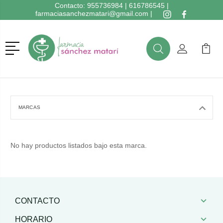
Contacto:
955736984
|
616786545
|
farmaciasanchezmatari@gmail.com
|
Menú
Buscar
Mi Cuenta
Mi Ca
Buscar
MARCAS
No hay productos listados bajo esta marca.
CONTACTO
HORARIO